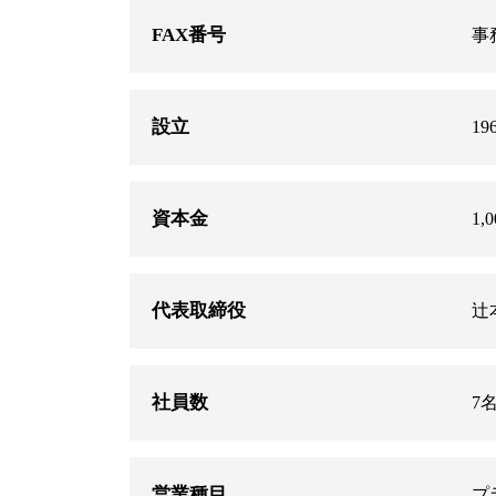
FAX番号
事務
設立
19
資本金
1,
代表取締役
辻
社員数
7
営業種目
プ