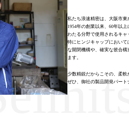
私たち浪速精密は、大阪市東
1954年の創業以来、60年
わたる分野で使用されるキャ
特にヒンジキャップにおいて
な開閉機構や、確実な篏合構
ます。
imitsu
少数精鋭だからこその、柔軟
ぜひ、御社の製品開発パート