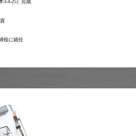
-4-25）完成
増資
締役に就任